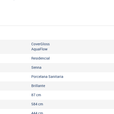
CoverGloss
AquaFlow
Residencial
Senna
Porcelana Sanitaria
Brillante
87
cm
584
cm
444
cm