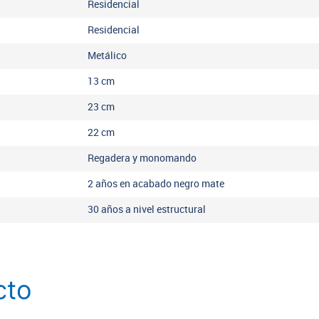
Residencial
Residencial
Metálico
13
cm
23
cm
22
cm
Regadera y monomando
2 años en acabado negro mate
30 años a nivel estructural
cto