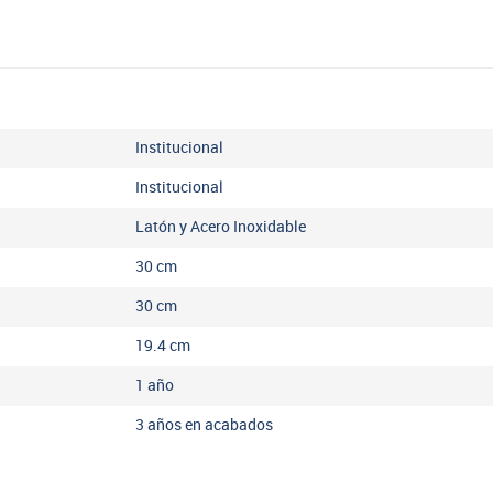
Institucional
Institucional
Latón y Acero Inoxidable
30
cm
30
cm
19.4
cm
1 año
3 años en acabados