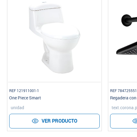
REF 121911001-1
REF 784725551
One Piece Smart
Regadera con
unidad
text.corona.p
VER PRODUCTO