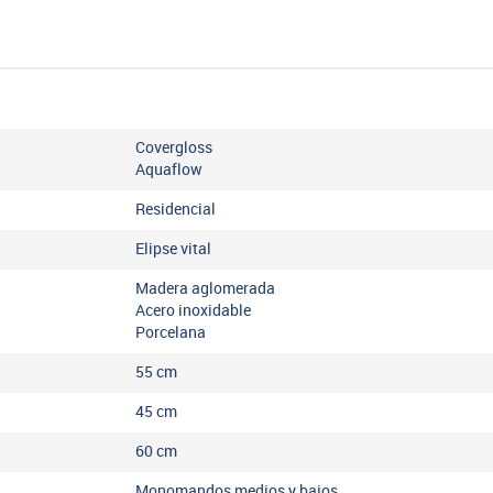
Covergloss
Aquaflow
Residencial
Elipse vital
Madera aglomerada
Acero inoxidable
Porcelana
55
cm
45
cm
60
cm
Monomandos medios y bajos