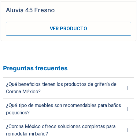
Aluvia 45 Fresno
VER PRODUCTO
Preguntas frecuentes
¿Qué beneficios tienen los productos de grifería de
Corona México?
¿Qué tipo de muebles son recomendables para baños
Además de ser estéticos y funcionales, están fabricados con
pequeños?
polímero de alta ingeniería, ofrecen durabilidad y cuentan con
30 años de garantía a nivel estructural.
¿Corona México ofrece soluciones completas para
Recomendamos muebles suspendidos, lavamanos flotantes y
remodelar mi baño?
estanterías esquineras que optimizan el espacio sin recargar