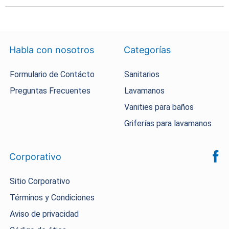
el ambiente. Explora nuestro catálogo y encuentra el que mejor
se adapta a tus necesidades.
Sí, puedes encontrar grifería, sanitarios, porcelanatos,
lavamanos, muebles y accesorios que se adaptan a espacios
pequeños y estilos contemporáneos.
Habla con nosotros
Categorías
Formulario de Contácto
Sanitarios
Preguntas Frecuentes
Lavamanos
Vanities para baños
Griferías para lavamanos
Corporativo
Sitio Corporativo
Términos y Condiciones
Aviso de privacidad