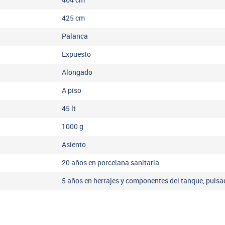
464
cm
425
cm
Palanca
Expuesto
Alongado
A piso
45
lt
1000
g
Asiento
20 años en porcelana sanitaria
5 años en herrajes y componentes del tanque, pulsa