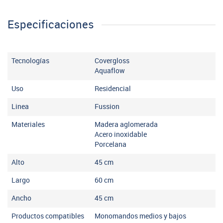
Especificaciones
Tecnologías
Covergloss
Aquaflow
Uso
Residencial
Linea
Fussion
Materiales
Madera aglomerada
Acero inoxidable
Porcelana
Alto
45
cm
Largo
60
cm
Ancho
45
cm
Productos compatibles
Monomandos medios y bajos